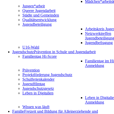
Mädchen*arbeitsk
Jungen*arbeit
Queere Jugendarbeit
Städte und Gemeinden
Qualitätsentwicklung
Jugendbeteiligung
Arbeitskreis Juge
Netzwerktreffen
Jugendbeteiligun
Jugendbefragung
U16-Wahl
Jugendschutz
Prävention in Schule und Jugendarbeit
Familientag Hi-Score
Familientag im Hi
Anmeldung
Prävention
Projektförderung Jugendschutz
Schulferienkalender
Jugendfilmtag
Jugendschutzgesetz
Leben in Digitalien
Leben in Digitalie
Anmeldung
Wissen was läuft
Familie
Freizeit und Bildung für Alleinerziehende und