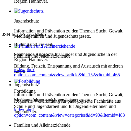
Region Hannover.
Jugendschutz
Information und Prävention zu den Themen Sucht, Gewalt,
JSN ImageShow Metro
Mediengefahren und Jugendschutzgesetz.
Bildung und Freizeit
Spannende Angebote für Kinder und Jugendliche in der
Familien und Alleinerziehende
Region Hannover.
Bildung, Freizeit, Entspannung und Austausch mit anderen
index.php?
Eltern
option=com_content&view=article&id=152&Itemid=465
Jugendschutz
Fortbildung
Information und Prävention zu den Themen Sucht, Gewalt,
Mediengefahren und Jugendschutzgesetz.
Regionale Weiterbildung für pädagogische Fachkräfte aus
Schule und Jugendarbeit und für Jugendleiterinnen und
index.php?
Jugendleiter.
option=com_content&view=categories&id=90&Itemid=483
Familien und Alleinerziehende