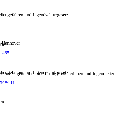
diengefahren und Jugendschutzgesetz.
n Hannover.
ern
d=465
diengefahren und Jugendschutzgesetz.
e und Jugendarbeit und für Jugendleiterinnen und Jugendleiter.
mid=483
ern