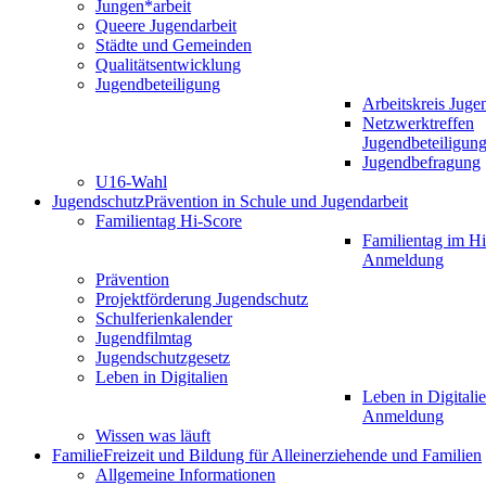
Jungen*arbeit
Queere Jugendarbeit
Städte und Gemeinden
Qualitätsentwicklung
Jugendbeteiligung
Arbeitskreis Juge
Netzwerktreffen
Jugendbeteiligun
Jugendbefragung
U16-Wahl
Jugendschutz
Prävention in Schule und Jugendarbeit
Familientag Hi-Score
Familientag im Hi
Anmeldung
Prävention
Projektförderung Jugendschutz
Schulferienkalender
Jugendfilmtag
Jugendschutzgesetz
Leben in Digitalien
Leben in Digitalie
Anmeldung
Wissen was läuft
Familie
Freizeit und Bildung für Alleinerziehende und Familien
Allgemeine Informationen