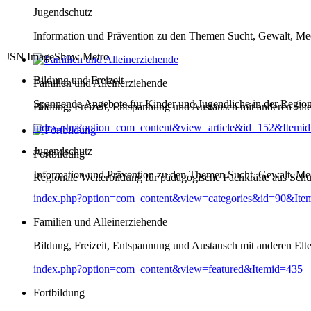
Jugendschutz
Information und Prävention zu den Themen Sucht, Gewalt, Me
JSN ImageShow Metro
Bildung und Freizeit
Familien und Alleinerziehende
Spannende Angebote für Kinder und Jugendliche in der Regio
Bildung, Freizeit, Entspannung und Austausch mit anderen Elt
index.php?option=com_content&view=article&id=152&Itemi
Jugendschutz
Fortbildung
Information und Prävention zu den Themen Sucht, Gewalt, Me
Regionale Weiterbildung für pädagogische Fachkräfte aus Schul
index.php?option=com_content&view=categories&id=90&Ite
Familien und Alleinerziehende
Bildung, Freizeit, Entspannung und Austausch mit anderen Elt
index.php?option=com_content&view=featured&Itemid=435
Fortbildung