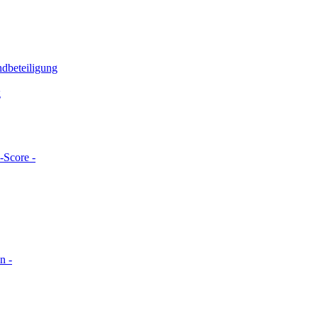
ndbeteiligung
g
-Score -
n -