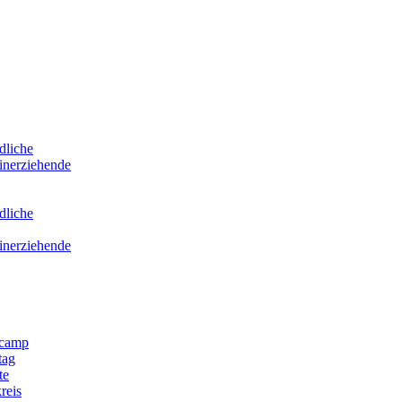
dliche
inerziehende
dliche
inerziehende
scamp
tag
te
reis