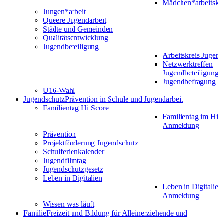
Mädchen*arbeitsk
Jungen*arbeit
Queere Jugendarbeit
Städte und Gemeinden
Qualitätsentwicklung
Jugendbeteiligung
Arbeitskreis Juge
Netzwerktreffen
Jugendbeteiligun
Jugendbefragung
U16-Wahl
Jugendschutz
Prävention in Schule und Jugendarbeit
Familientag Hi-Score
Familientag im Hi
Anmeldung
Prävention
Projektförderung Jugendschutz
Schulferienkalender
Jugendfilmtag
Jugendschutzgesetz
Leben in Digitalien
Leben in Digitalie
Anmeldung
Wissen was läuft
Familie
Freizeit und Bildung für Alleinerziehende und