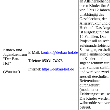
an Alleinerziehend
deren Kinder (im Al
von 3 bis 12 Jahren
unabhängig des
Geschlechtes, der
Altersstruktur und 
Herkunft. Das Ang
ist ausgelegt für bis
15 Familien. Das
Projekt soll an sech
aufeinanderfolgend
Samstagen, zusätzl
Kinder- und
E-Mail:
kontakt@derbau-hof.de
zum Familienprog
Jugendzentrum
im Kinder- und
"Der Bau-
Telefon: 05031 74076
Jugendzentrum für 
Hof"
drei Stunden stattf
Internet:
https://derbau-hof.de
(Wunstorf)
und wird von zwei
speziell geschulten
Referentinnen
durchgeführt
(moderierter
Erfahrungsaustausc
Die Kinder werden
währenddessen vor
betreut.