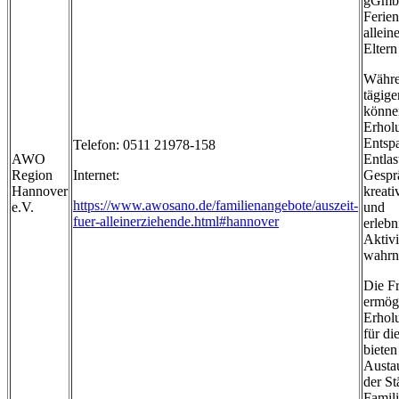
gGmbh
Ferien
allein
Eltern
Währen
tägige
könne
Erhol
Entsp
Telefon: 0511 21978-158
AWO
Entla
Region
Internet:
Gespr
Hannover
kreat
https://www.awosano.de/familienangebote/auszeit-
e.V.
und
fuer-alleinerziehende.html#hannover
erleb
Aktivi
wahrn
Die Fr
ermög
Erhol
für di
biete
Austa
der St
Famili