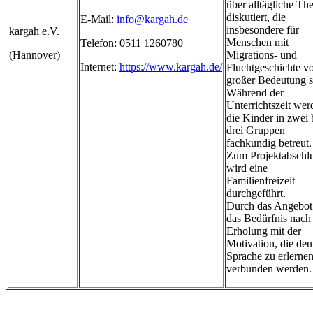
über alltägliche T
diskutiert, die
E-Mail:
info@kargah.de
insbesondere für
kargah e.V.
Menschen mit
Telefon: 0511 1260780
(Hannover)
Migrations- und
Internet:
https://www.kargah.de/
Fluchtgeschichte v
großer Bedeutung s
Während der
Unterrichtszeit wer
die Kinder in zwei 
drei Gruppen
fachkundig betreut.
Zum Projektabschl
wird eine
Familienfreizeit
durchgeführt.
Durch das Angebot 
das Bedürfnis nach
Erholung mit der
Motivation, die deu
Sprache zu erlernen
verbunden werden.