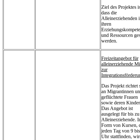
Ziel des Projektes is
dass die
Alleinerziehenden 
ihren
Erziehungskompet
und Ressourcen ges
werden.
Freizeitangebot für
alleinerziehende Mü
zur
Integrationsförderu
Das Projekt richtet 
an Migrantinnen u
geflüchtete Frauen
sowie deren Kinder
Das Angebot ist
ausgelegt für bis zu
Alleinerziehende. I
Form von Kursen, 
jeden Tag von 9 bi
Uhr stattfinden, wi