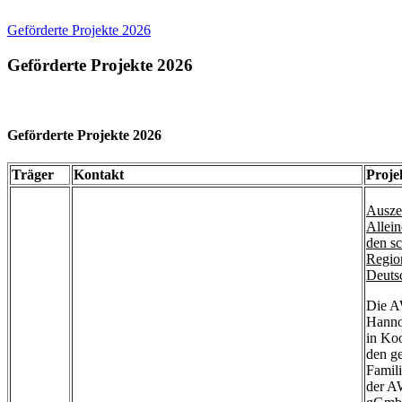
Geförderte Projekte 2026
Geförderte Projekte 2026
Geförderte Projekte 2026
Träger
Kontakt
Proje
Auszei
Allein
den s
Regio
Deuts
Die 
Hannov
in Koo
den g
Famili
der 