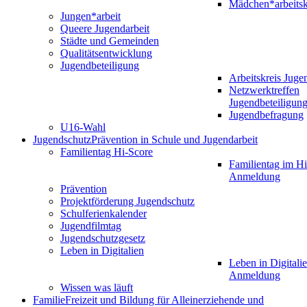
Mädchen*arbeitsk
Jungen*arbeit
Queere Jugendarbeit
Städte und Gemeinden
Qualitätsentwicklung
Jugendbeteiligung
Arbeitskreis Juge
Netzwerktreffen
Jugendbeteiligun
Jugendbefragung
U16-Wahl
Jugendschutz
Prävention in Schule und Jugendarbeit
Familientag Hi-Score
Familientag im Hi
Anmeldung
Prävention
Projektförderung Jugendschutz
Schulferienkalender
Jugendfilmtag
Jugendschutzgesetz
Leben in Digitalien
Leben in Digitalie
Anmeldung
Wissen was läuft
Familie
Freizeit und Bildung für Alleinerziehende und