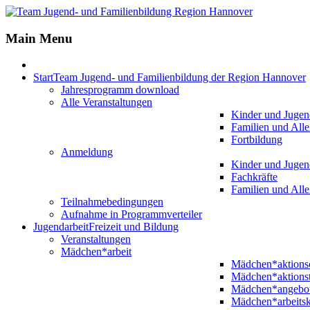
Jahr
Monat
Jahr
Monat
Main Menu
Start
Team Jugend- und Familienbildung der Region Hannover
Jahresprogramm download
Alle Veranstaltungen
Kinder und Jugen
Familien und Alle
Fortbildung
Anmeldung
Kinder und Jugen
Fachkräfte
Familien und Alle
Teilnahmebedingungen
Aufnahme in Programmverteiler
Jugendarbeit
Freizeit und Bildung
Veranstaltungen
Mädchen*arbeit
Mädchen*aktion
Mädchen*aktions
Mädchen*angebo
Mädchen*arbeitsk