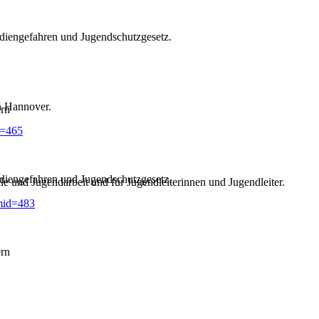
diengefahren und Jugendschutzgesetz.
n Hannover.
ern
d=465
diengefahren und Jugendschutzgesetz.
e und Jugendarbeit und für Jugendleiterinnen und Jugendleiter.
mid=483
ern