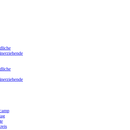
dliche
inerziehende
dliche
inerziehende
scamp
tag
te
reis