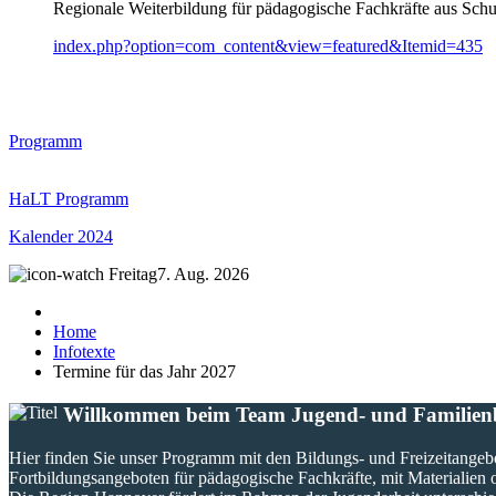
Regionale Weiterbildung für pädagogische Fachkräfte aus Schul
index.php?option=com_content&view=featured&Itemid=435
Programm
HaLT Programm
Kalender 2024
Freitag
7. Aug. 2026
Home
Infotexte
Termine für das Jahr 2027
Willkommen beim Team Jugend- und Familien
Hier finden Sie unser Programm mit den Bildungs- und Freizeitangeb
Fortbildungsangeboten für pädagogische Fachkräfte, mit Materialien 