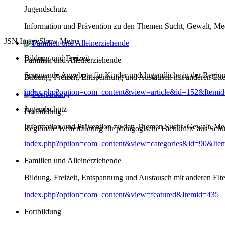
Jugendschutz
Information und Prävention zu den Themen Sucht, Gewalt, Me
JSN ImageShow Metro
Bildung und Freizeit
Familien und Alleinerziehende
Spannende Angebote für Kinder und Jugendliche in der Regio
Bildung, Freizeit, Entspannung und Austausch mit anderen Elt
index.php?option=com_content&view=article&id=152&Itemi
Jugendschutz
Fortbildung
Information und Prävention zu den Themen Sucht, Gewalt, Me
Regionale Weiterbildung für pädagogische Fachkräfte aus Schul
index.php?option=com_content&view=categories&id=90&Ite
Familien und Alleinerziehende
Bildung, Freizeit, Entspannung und Austausch mit anderen Elt
index.php?option=com_content&view=featured&Itemid=435
Fortbildung