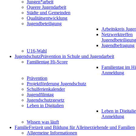
Jungen*arbeit
Queere Jugendarbeit
Städte und Gemeinden
Qualitätsentwicklung
Jugendbeteiligung
Arbeitskreis Juge
Netzwerktreffen
Jugendbeteiligun
Jugendbefragung
U16-Wahl
Jugendschutz
Prävention in Schule und Jugendarbeit
Familientag Hi-Score
Familientag im Hi
Anmeldung
Prävention
Projektförderung Jugendschutz
Schulferienkalender
Jugendfilmtag
Jugendschutzgesetz
Leben in Digitalien
Leben in Digitalie
Anmeldung
Wissen was läuft
Familie
Freizeit und Bildung für Alleinerziehende und Familien
Allgemeine Informationen