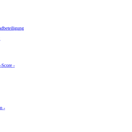
ndbeteiligung
g
-Score -
n -