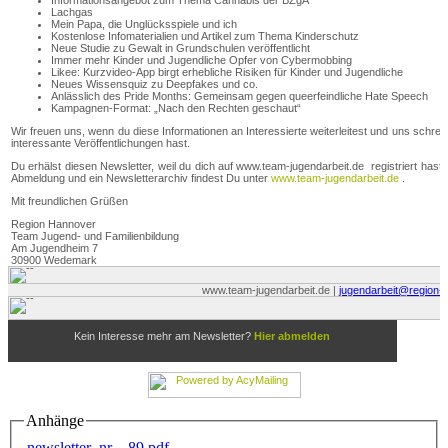
Anhänge
newsletter_nr__89.pdf