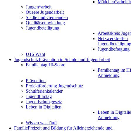
Mädchen*arbeitsk
Jungen*arbeit
Queere Jugendarbeit
Städte und Gemeinden
Qualitätsentwicklung
Jugendbeteiligung
Arbeitskreis Juge
Netzwerktreffen
Jugendbeteiligun
Jugendbefragung
U16-Wahl
Jugendschutz
Prävention in Schule und Jugendarbeit
Familientag Hi-Score
Familientag im Hi
Anmeldung
Prävention
Projektförderung Jugendschutz
Schulferienkalender
Jugendfilmtag
Jugendschutzgesetz
Leben in Digitalien
Leben in Digitalie
Anmeldung
Wissen was läuft
Familie
Freizeit und Bildung für Alleinerziehende und