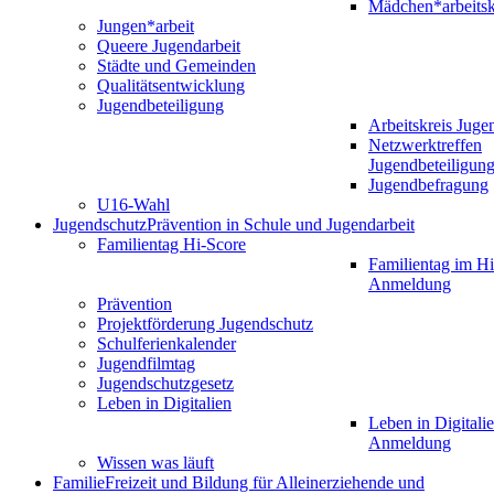
Mädchen*arbeitsk
Jungen*arbeit
Queere Jugendarbeit
Städte und Gemeinden
Qualitätsentwicklung
Jugendbeteiligung
Arbeitskreis Juge
Netzwerktreffen
Jugendbeteiligun
Jugendbefragung
U16-Wahl
Jugendschutz
Prävention in Schule und Jugendarbeit
Familientag Hi-Score
Familientag im Hi
Anmeldung
Prävention
Projektförderung Jugendschutz
Schulferienkalender
Jugendfilmtag
Jugendschutzgesetz
Leben in Digitalien
Leben in Digitalie
Anmeldung
Wissen was läuft
Familie
Freizeit und Bildung für Alleinerziehende und