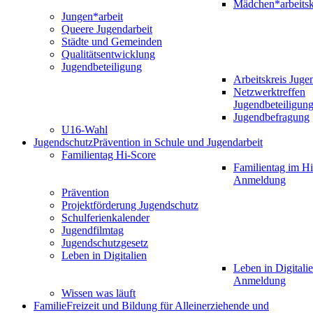
Mädchen*arbeitsk
Jungen*arbeit
Queere Jugendarbeit
Städte und Gemeinden
Qualitätsentwicklung
Jugendbeteiligung
Arbeitskreis Juge
Netzwerktreffen
Jugendbeteiligun
Jugendbefragung
U16-Wahl
Jugendschutz
Prävention in Schule und Jugendarbeit
Familientag Hi-Score
Familientag im Hi
Anmeldung
Prävention
Projektförderung Jugendschutz
Schulferienkalender
Jugendfilmtag
Jugendschutzgesetz
Leben in Digitalien
Leben in Digitalie
Anmeldung
Wissen was läuft
Familie
Freizeit und Bildung für Alleinerziehende und