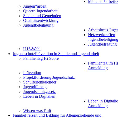
Mädchen*arbeitsk
Jungen*arbeit
Queere Jugendarbeit
Städte und Gemeinden
Qualitätsentwicklung
Jugendbeteiligung
Arbeitskreis Juge
Netzwerktreffen
Jugendbeteiligun
Jugendbefragung
U16-Wahl
Jugendschutz
Prävention in Schule und Jugendarbeit
Familientag Hi-Score
Familientag im Hi
Anmeldung
Prävention
Projektförderung Jugendschutz
Schulferienkalender
Jugendfilmtag
Jugendschutzgesetz
Leben in Digitalien
Leben in Digitalie
Anmeldung
Wissen was läuft
Familie
Freizeit und Bildung für Alleinerziehende und