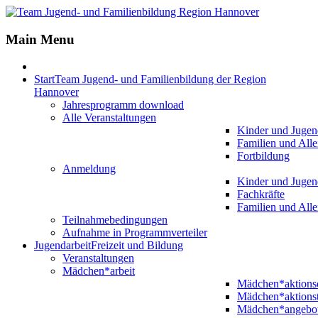
Jahr
Monat
Jahr
Monat
Main Menu
Start
Team Jugend- und Familienbildung der Region
Hannover
Jahresprogramm download
Alle Veranstaltungen
Kinder und Jugen
Familien und Alle
Fortbildung
Anmeldung
Kinder und Jugen
Fachkräfte
Familien und Alle
Teilnahmebedingungen
Aufnahme in Programmverteiler
Jugendarbeit
Freizeit und Bildung
Veranstaltungen
Mädchen*arbeit
Mädchen*aktion
Mädchen*aktions
Mädchen*angebo