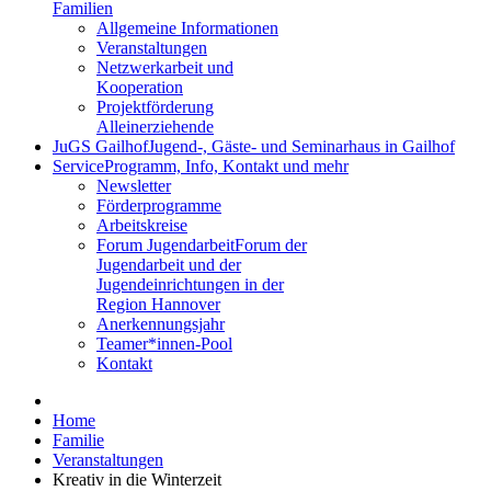
Familien
Allgemeine Informationen
Veranstaltungen
Netzwerkarbeit und
Kooperation
Projektförderung
Alleinerziehende
JuGS Gailhof
Jugend-, Gäste- und Seminarhaus in Gailhof
Service
Programm, Info, Kontakt und mehr
Newsletter
Förderprogramme
Arbeitskreise
Forum Jugendarbeit
Forum der
Jugendarbeit und der
Jugendeinrichtungen in der
Region Hannover
Anerkennungsjahr
Teamer*innen-Pool
Kontakt
Home
Familie
Veranstaltungen
Kreativ in die Winterzeit