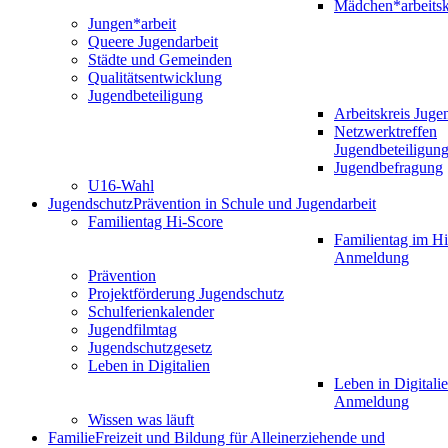
Mädchen*arbeitsk
Jungen*arbeit
Queere Jugendarbeit
Städte und Gemeinden
Qualitätsentwicklung
Jugendbeteiligung
Arbeitskreis Juge
Netzwerktreffen
Jugendbeteiligun
Jugendbefragung
U16-Wahl
Jugendschutz
Prävention in Schule und Jugendarbeit
Familientag Hi-Score
Familientag im Hi
Anmeldung
Prävention
Projektförderung Jugendschutz
Schulferienkalender
Jugendfilmtag
Jugendschutzgesetz
Leben in Digitalien
Leben in Digitalie
Anmeldung
Wissen was läuft
Familie
Freizeit und Bildung für Alleinerziehende und