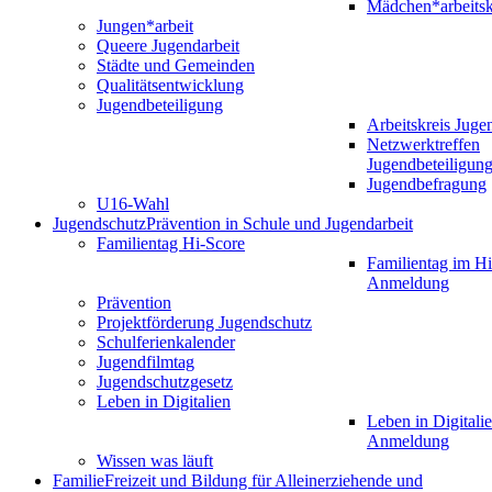
Mädchen*arbeitsk
Jungen*arbeit
Queere Jugendarbeit
Städte und Gemeinden
Qualitätsentwicklung
Jugendbeteiligung
Arbeitskreis Juge
Netzwerktreffen
Jugendbeteiligun
Jugendbefragung
U16-Wahl
Jugendschutz
Prävention in Schule und Jugendarbeit
Familientag Hi-Score
Familientag im Hi
Anmeldung
Prävention
Projektförderung Jugendschutz
Schulferienkalender
Jugendfilmtag
Jugendschutzgesetz
Leben in Digitalien
Leben in Digitalie
Anmeldung
Wissen was läuft
Familie
Freizeit und Bildung für Alleinerziehende und