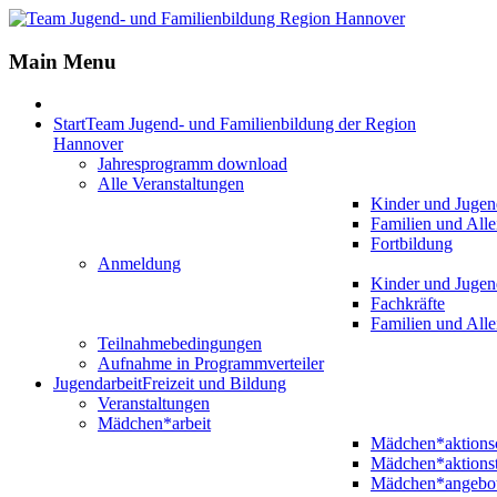
Jahr
Monat
Jahr
Monat
Main Menu
Start
Team Jugend- und Familienbildung der Region
Hannover
Jahresprogramm download
Alle Veranstaltungen
Kinder und Jugen
Familien und Alle
Fortbildung
Anmeldung
Kinder und Jugen
Fachkräfte
Familien und Alle
Teilnahmebedingungen
Aufnahme in Programmverteiler
Jugendarbeit
Freizeit und Bildung
Veranstaltungen
Mädchen*arbeit
Mädchen*aktion
Mädchen*aktions
Mädchen*angebo